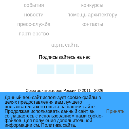
события
конкурсы
новости
помощь архитектору
пресс-служба
контакты
партнёрство
карта сайта
Подписывайтесь на нас
Союз архитекторов России © 2011– 2026
Условия использования материалов сайта
Данный веб-сайт использует cookie-файлы в
целях предоставления вам лучшего
Политика Конфиденциальности
пользовательского опыта на нашем сайте.
Продолжая использовать данный сайт, вы
Принять
соглашаетесь с использованием нами cookie-
файлов. Для получения дополнительной
сделано в студии Восхождение
информации см.
Политика сайта
.