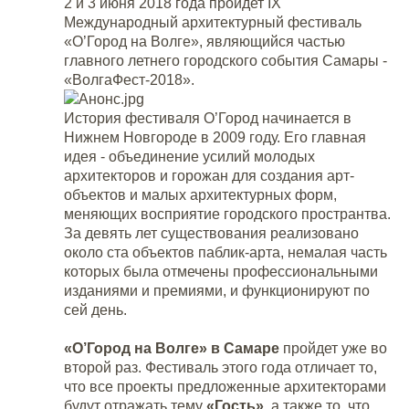
2 и 3 июня 2018 года пройдет IX
Международный архитектурный фестиваль
«О’Город на Волге», являющийся частью
главного летнего городского события Самары -
«ВолгаФест-2018».
История фестиваля О’Город начинается в
Нижнем Новгороде в 2009 году. Его главная
идея - объединение усилий молодых
архитекторов и горожан для создания арт-
объектов и малых архитектурных форм,
меняющих восприятие городского пространтва.
За девять лет существования реализовано
около ста объектов паблик-арта, немалая часть
которых была отмечены профессиональными
изданиями и премиями, и функционируют по
сей день.
«О’Город на Волге» в Самаре
пройдет уже во
второй раз. Фестиваль этого года отличает то,
что все проекты предложенные архитекторами
будут отражать тему
«Гость»
, а также то, что