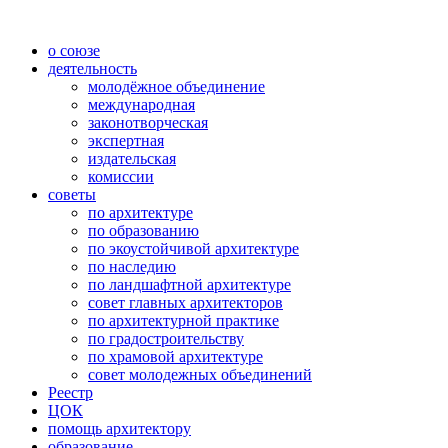
о союзе
деятельность
молодёжное объединение
международная
законотворческая
экспертная
издательская
комиссии
советы
по архитектуре
по образованию
по экоустойчивой архитектуре
по наследию
по ландшафтной архитектуре
совет главных архитекторов
по архитектурной практике
по градостроительству
по храмовой архитектуре
совет молодежных объединений
Реестр
ЦОК
помощь архитектору
образование