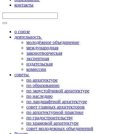
контакты
о союзе
деятельность
молодёжное объединение
международная
законотворческая
экспертная
издательская
комиссии
советы
по архитектуре
по образованию
по экоустойчивой архитектуре
по наследию
по ландшафтной архитектуре
совет главных архитекторов
по архитектурной практике
по градостроительству
по храмовой архитектуре
совет молодежных объединений
Реестр