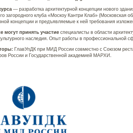
курса
— разработка архитектурной концепции нового здани
го загородного клуба «Москоу Кантри Клаб» (Московская обл
рной концепции и предъявляемые к ней требования излож
е могут принять участие
специалисты в области архитект
культурного наследия. Опыт работы в профессиональной сф
торы:
ГлавУпДК при МИД России совместно с Союзом рест
ров России и Государственной академией МАРХИ.