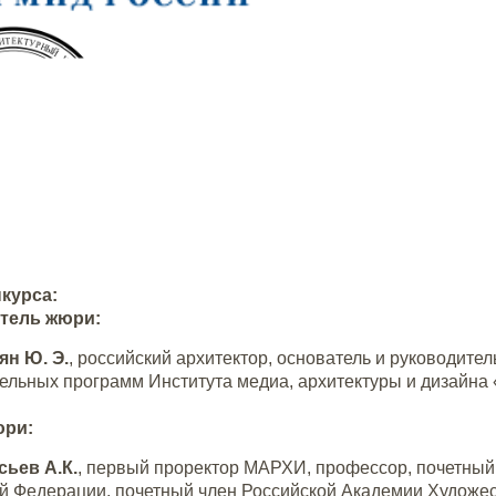
курса:
тель жюри:
ян Ю. Э.
, российский архитектор, основатель и руководи
ельных программ Института медиа, архитектуры и дизайна 
юри:
ьев А.К.
, первый проректор МАРХИ, профессор, почетны
й Федерации, почетный член Российской Академии Художе