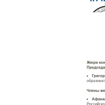
Жюри кон
Председа
Григор
образоват
Члены ж
Афанас
Российско