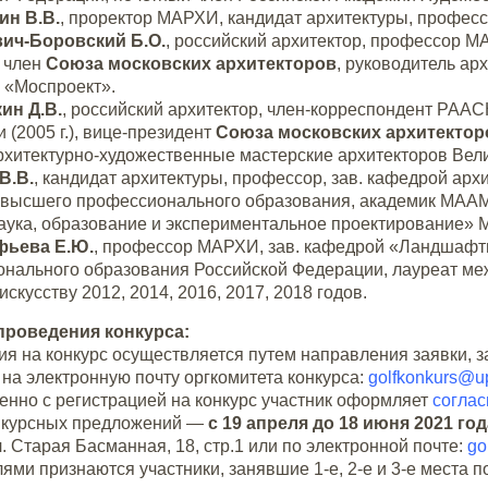
ин В.В.
, проректор МАРХИ, кандидат архитектуры, професс
ич-Боровский Б.О.
, российский архитектор, профессор М
 член
Союза м
осковских а
рхитекторов
, руководитель ар
 «Моспроект».
ин Д.В.
, российский архитектор, член-корреспондент РААСН
 (2005 г.), вице-президент
Союза м
осковских а
рхитектор
рхитектурно-художественные мастерские архитекторов Вел
В.В.
, кандидат архитектуры, профессор, зав. кафедрой а
высшего профессионального образования, академик МААМ,
аука, образование и экспериментальное проектирование»
фьева Е.Ю.
, профессор МАРХИ, зав. кафедрой «Ландшафтн
нального образования Российской Федерации, лауреат меж
искусству 2012, 2014, 2016, 2017, 2018 годов.
проведения конкурса:
ия на конкурс осуществляется путем направления заявки, з
на электронную почту оргкомитета конкурса:
golfkonkurs@u
нно с регистрацией на конкурс участник оформляет
соглас
нкурсных предложений —
с 19 апреля до 18 июня 2021 год
. Старая Басманная, 18, стр.1 или по электронной почте:
go
ями признаются участники, занявшие 1-е, 2-е и 3-е места 