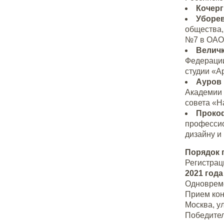
Кочерг
Уборев
общества,
№7 в ОАО
Величк
Федерации
студии «А
Ауров 
Академии 
совета «Н
Проко
профессио
дизайну и 
Порядок 
Регистрац
2021 года
Одновреме
Прием ко
Москва, ул
Победител