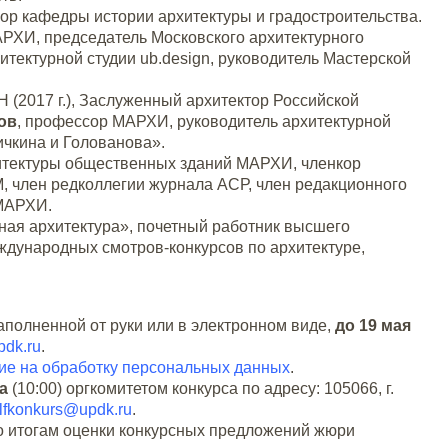
ор кафедры истории архитектуры и градостроительства.
АРХИ, председатель Московского архитектурного
хитектурной студии ub.design, руководитель Мастерской
 (2017 г.), Заслуженный архитектор Российской
ов
, профессор МАРХИ, руководитель архитектурной
ичкина и Голованова».
рхитектуры общественных зданий МАРХИ, членкор
 член редколлегии журнала АСР, член редакционного
 МАРХИ.
ая архитектура», почетный работник высшего
дународных смотров-конкурсов по архитектуре,
аполненной от руки или в электронном виде,
до 19 мая
pdk.ru
.
ие на обработку персональных данных
.
а
(10:00) оргкомитетом конкурса по адресу: 105066, г.
lfkonkurs@updk.ru
.
по итогам оценки конкурсных предложений жюри