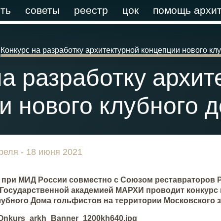
ть
советы
реестр
цок
помощь архит
Конкурс на разработку архитектурной концепции нового кл
на разработку архит
и нового клубного 
реля - 18 июня 2021
 при МИД России совместно с Союзом реставраторов Р
 Государственной академией МАРХИ проводит конкурс 
лубного Дома гольфистов на территории Московского з