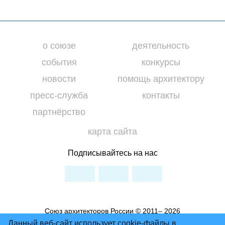
о союзе
деятельность
события
конкурсы
новости
помощь архитектору
пресс-служба
контакты
партнёрство
карта сайта
Подписывайтесь на нас
Союз архитекторов России © 2011– 2026
Условия использования материалов сайта
Данный веб-сайт использует cookie-файлы в