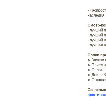
- Распрос
наследия,
Смотр-ко
· лучший 
· лучший 
· лучший 
· лучшая 
Сроки пр
➤ Заявки 
➤ Прием к
➤ Оплата 
➤ Дни раб
➤ Оглашен
Ознакоми
фестива