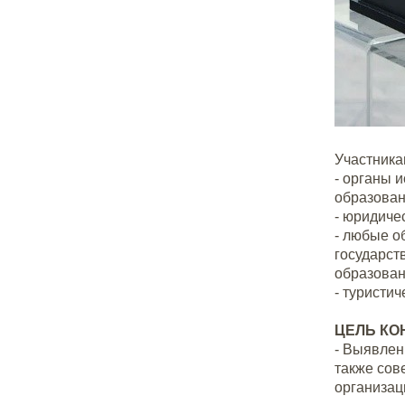
Участника
- органы 
образован
- юридиче
- любые о
государст
образован
- туристи
ЦЕЛЬ КО
- Выявлен
также сов
организац