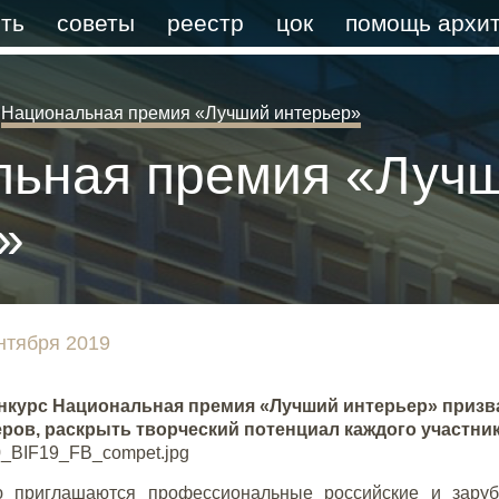
ть
советы
реестр
цок
помощь архит
Национальная премия «Лучший интерьер»
льная премия «Луч
»
нтября 2019
нкурс Национальная премия «Лучший интерьер» призв
еров, раскрыть творческий потенциал каждого участник
ю приглашаются профессиональные российские и заруб