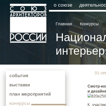
о союзе
деятельнос
Главная
Конкурсы
Национа
интерьер
01 се
события
выставки
Смотр-ко
и дизайн
план мероприятий
конкурсы
К участи