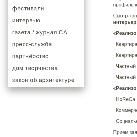
профильны
фестивали
Смотр-ко
интервью
интерьер
газета / журнал СА
«Реализо
пресс-служба
· Квартира
· Квартира
партнёрство
· Частный 
дом творчества
· Частный 
закон об архитектуре
«Реализо
· HoReCa (
· Коммерч
· Социаль
Прием зая