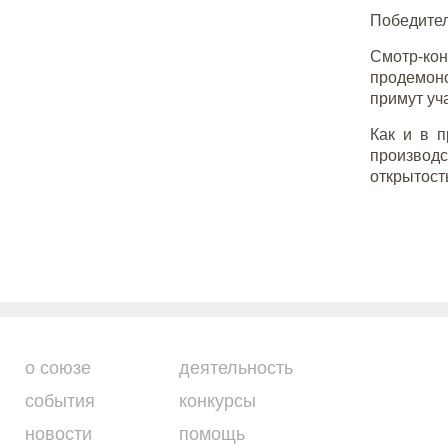
Победител
Смотр-ко
продемон
примут уч
Как и в 
производс
открытост
о союзе
деятельность
события
конкурсы
новости
помощь