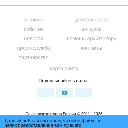
о союзе
деятельность
события
конкурсы
новости
помощь архитектору
пресс-служба
контакты
партнёрство
карта сайта
Подписывайтесь на нас
Союз архитекторов России © 2011– 2026
Условия использования материалов сайта
Данный веб-сайт использует cookie-файлы в
целях предоставления вам лучшего
Политика Конфиденциальности