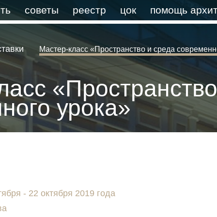
ть
советы
реестр
цок
помощь архит
ставки
Мастер-класс «Пространство и среда современн
ласс «Пространство
ного урока»
тября - 22 октября 2019 года
ва