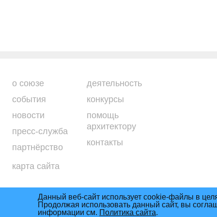
о союзе
деятельность
события
конкурсы
новости
помощь
архитектору
пресс-служба
контакты
партнёрство
карта сайта
Данный веб-сайт использует cookie-файлы в цел
Продолжая использовать данный сайт, вы согла
Условия использова
Союз архитекторов России © 2011– 2026
информации см.
Политика сайта
.