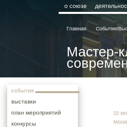
о союзе
деятельнос
Главная
События/Вы
Мастер-к
современ
события
выставки
план мероприятий
22 ок
Моск
конкурсы