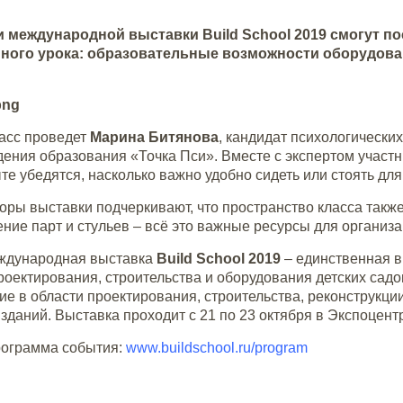
и международной выставки Build School 2019 смогут по
ного урока: образовательные возможности оборудовани
асс проведет
Марина Битянова
, кандидат психологически
ения образования «Точка Пси». Вместе с экспертом
участн
те убедятся, насколько важно удобно сидеть или стоять для
оры выставки подчеркивают, что пространство класса также
ние парт и стульев – всё это важные ресурсы для организ
еждународная выставка
Build School 2019
– единственная в
роектирования, строительства и оборудования детских сад
е в области проектирования, строительства, реконструкци
зданий. Выставка проходит с 21 по 23 октября в Экспоцент
рограмма события:
www.buildschool.ru/program