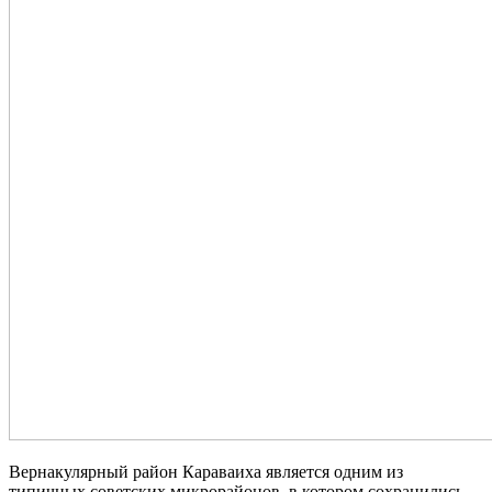
Вернакулярный район Караваиха является одним из
типичных советских микрорайонов, в котором сохранились