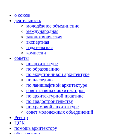
о союзе
деятельность
молодёжное объединение
международная
законотворческая
экспертная
издательская
комиссии
советы
по архитектуре
по образованию
по экоустойчивой архитектуре
по наследию
по ландшафтной архитектуре
совет главных архитекторов
по архитектурной практике
по градостроительству
по храмовой архитектуре
совет молодежных объединений
Реестр
ЦОК
помощь архитектору
образование