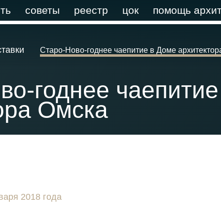
ть
советы
реестр
цок
помощь архит
ставки
Старо-Ново-годнее чаепитие в Доме архитектор
во-годнее чаепитие
ора Омска
варя 2018 года