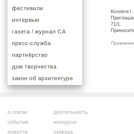
фестивали
Коллеги !
Приглашае
интервью
71/1.
Приносите
газета / журнал СА
Правлени
пресс-служба
партнёрство
дом творчества
закон об архитектуре
о союзе
деятельность
события
конкурсы
новости
помощь