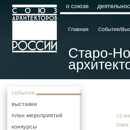
о союзе
деятельнос
Главная
События/Вы
Старо-Но
архитект
события
выставки
план мероприятий
13 ян
Омск
конкурсы