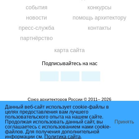
события
конкурсы
новости
помощь архитектору
пресс-служба
контакты
партнёрство
карта сайта
Подписывайтесь на нас
Союз архитекторов России © 2011– 2026
Условия использования материалов сайта
Данный веб-сайт использует cookie-файлы в
целях предоставления вам лучшего
Политика Конфиденциальности
пользовательского опыта на нашем сайте.
Продолжая использовать данный сайт, вы
Принять
соглашаетесь с использованием нами cookie-
файлов. Для получения дополнительной
сделано в студии Восхождение
информации см.
Политика сайта
.