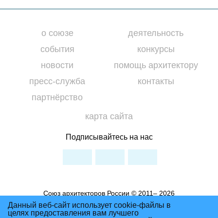
о союзе
деятельность
события
конкурсы
новости
помощь архитектору
пресс-служба
контакты
партнёрство
карта сайта
Подписывайтесь на нас
Союз архитекторов России © 2011– 2026
Условия использования материалов сайта
Данный веб-сайт использует cookie-файлы в
целях предоставления вам лучшего
Политика Конфиденциальности