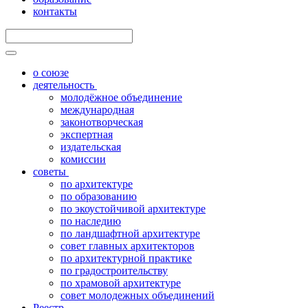
контакты
о союзе
деятельность
молодёжное объединение
международная
законотворческая
экспертная
издательская
комиссии
советы
по архитектуре
по образованию
по экоустойчивой архитектуре
по наследию
по ландшафтной архитектуре
совет главных архитекторов
по архитектурной практике
по градостроительству
по храмовой архитектуре
совет молодежных объединений
Реестр