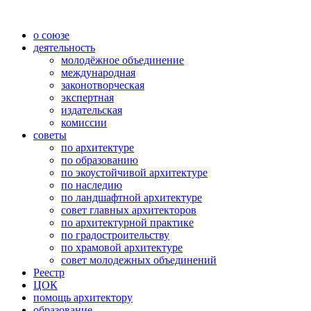
о союзе
деятельность
молодёжное объединение
международная
законотворческая
экспертная
издательская
комиссии
советы
по архитектуре
по образованию
по экоустойчивой архитектуре
по наследию
по ландшафтной архитектуре
совет главных архитекторов
по архитектурной практике
по градостроительству
по храмовой архитектуре
совет молодежных объединений
Реестр
ЦОК
помощь архитектору
образование