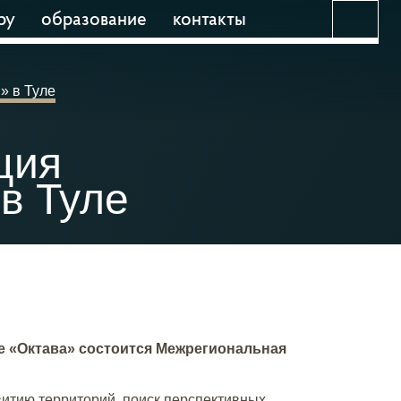
ру
образование
контакты
 в Туле
ция
в Туле
ре «Октава» состоится Межрегиональная
итию территорий, поиск перспективных