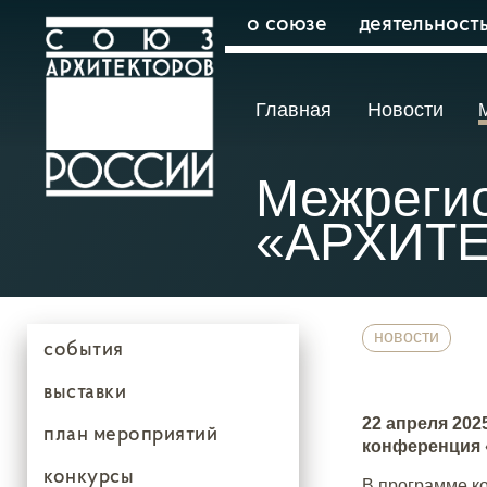
о союзе
деятельност
Главная
Новости
Межреги
«АРХИТЕ
новости
события
выставки
22 апреля 20
план мероприятий
конференция
конкурсы
В программе к