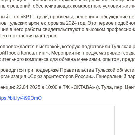
ьных решений, обеспечивающих комфортные условия жизни 
лый стол «КРТ – цели, проблемы, решения», обсуждение пе
тов тульских архитекторов за 2024 год. Это первое подобн
шие в него работы свидетельствуют о высоком профессион
шего поколения мастеров.
опровождается выставкой, которую подготовили Тульская 
ойПроектКонсалтинг». Мероприятия предусматривает соз
роительного комплекса для обмена мнениями, опытом, пред
роводится при поддержке Правительства Тульской области 
организация «Союз архитекторов России». Генеральный па
нции: 22.04.2025 в 10:00 в Т/К «ОКТАВА» (г. Тула, пер. Цен
ttps://bit.ly/4i99OmO