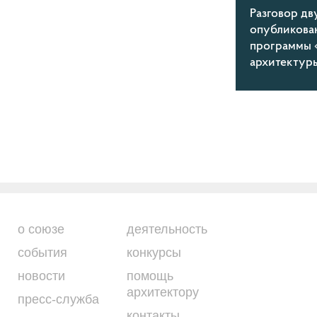
Разговор дв
опубликова
программы 
архитектур
о союзе
деятельность
события
конкурсы
новости
помощь
архитектору
пресс-служба
контакты