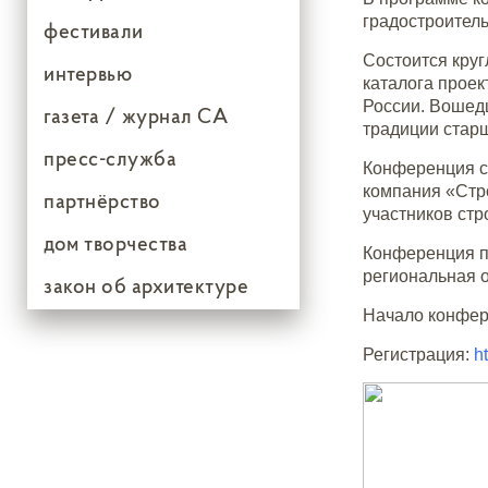
градостроител
фестивали
Состоится круг
интервью
каталога проек
России. Вошед
газета / журнал СА
традиции стар
пресс-служба
Конференция с
компания «Стр
партнёрство
участников ст
дом творчества
Конференция п
региональная 
закон об архитектуре
Начало конфере
Регистрация:
h