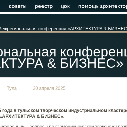
ь
советы
реестр
цок
помощь архитекто
Межрегиональная конференция «АРХИТЕКТУРА & БИЗНЕС»
ональная конферен
КТУРА & БИЗНЕС» 
Тула
20 апреля 2025
25 года в тульском творческом индустриальном класте
 «АРХИТЕКТУРА & БИЗНЕС».
онференции – вопросы по гармоничному комплексному разв