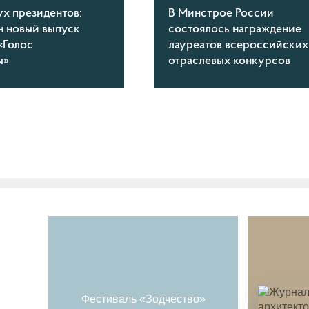
ух президентов:
В Минстрое России
н новый выпуск
состоялось награждение
«Голос
лауреатов всероссийских
ы»
отраслевых конкурсов
Фестиваль «Зодчество»