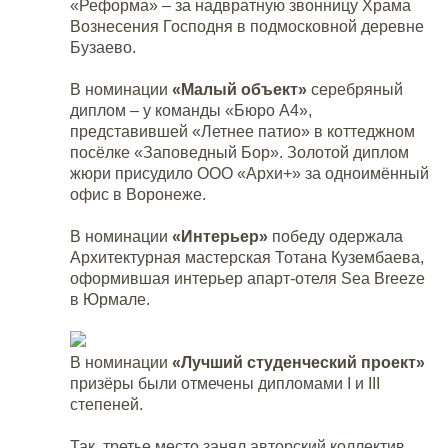
«Реформа» – за надвратную звонницу Храма
Вознесения Господня в подмосковной деревне
Бузаево.
В номинации
«Малый объект»
серебряный
диплом – у команды «Бюро А4»,
представившей «Летнее патио» в коттеджном
посёлке «Заповедный Бор». Золотой диплом
жюри присудило ООО «Архи+» за одноимённый
офис в Воронеже.
В номинации
«Интерьер»
победу одержала
Архитектурная мастерская Тотана Кузембаева,
оформившая интерьер апарт-отеля Sea Breeze
в Юрмале.
В номинации
«Лучший студенческий проект»
призёры были отмечены дипломами I и III
степеней.
Так, третье место занял авторский коллектив