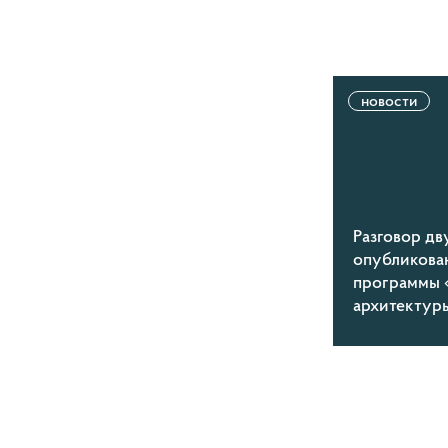
новости
Разговор дв
опубликова
программы 
архитектур