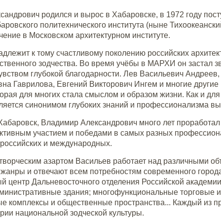
андрович родился и вырос в Хабаровске, в 1972 году пост
аровского политехнического института (ныне Тихоокеанский
чение в Московском архитектурном институте.
длежит к тому счастливому поколению российских архитек
ственного зодчества. Во время учёбы в МАРХИ он застал з
чувством глубокой благодарности. Лев Васильевич Андреев
на Гаврилова, Евгений Викторович Ингем и многие другие 
орая для многих стала смыслом и образом жизни. Как и дл
ляется синонимом глубоких знаний и профессионализма вы
Хабаровск, Владимир Александрович много лет проработал 
ктивным участием и победами в самых разных профессионал
ероссийских и международных.
творческим азартом Васильев работает над различными объ
 жанры и отвечают всем потребностям современного город
й центр Дальневосточного отделения Российской академии 
дминистративные здания; многофункциональные торговые и
е комплексы и общественные пространства... Каждый из пр
рии национальной зодческой культуры.