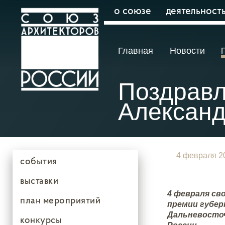
о союзе
деятельност
Главная
Новости
Поздрав
Александ
4 февраля 2
события
выставки
4 февраля св
план мероприятий
премии губер
Дальневосточ
конкурсы