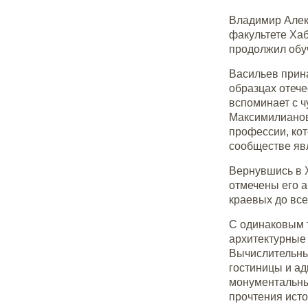
Владимир Алекс
факультете Хаб
продолжил обу
Васильев прина
образцах отече
вспоминает с 
Максимилианов
профессии, кот
сообществе яв
Вернувшись в 
отмечены его а
краевых до вс
С одинаковым 
архитектурные
Вычислительны
гостиницы и а
монументальны
прочтения исто