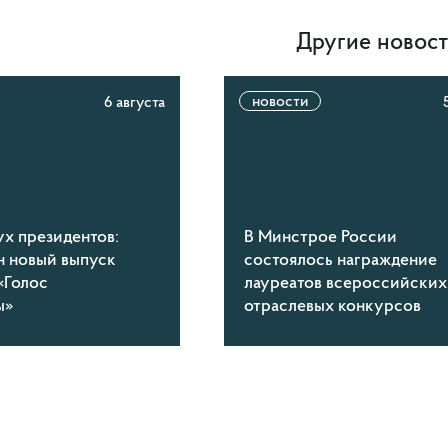
Другие новос
новости
6 августа
ух президентов:
В Минстрое России
н новый выпуск
состоялось награждение
«Голос
лауреатов всероссийских
ы»
отраслевых конкурсов