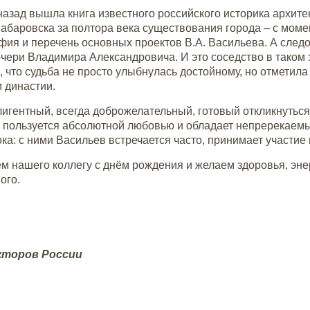
назад вышла книга известного российского историка архит
абаровска за полтора века существования города – с момен
фия и перечень основных проектов В.А. Васильева. А след
очери Владимира Александровича. И это соседство в тако
, что судьба не просто улыбнулась достойному, но отметил
 династии.
игентный, всегда доброжелательный, готовый откликнуться
 пользуется абсолютной любовью и обладает непререкаемы
ка: с ними Васильев встречается часто, принимает участие
 нашего коллегу с днём рождения и желаем здоровья, эне
ого.
кторов России