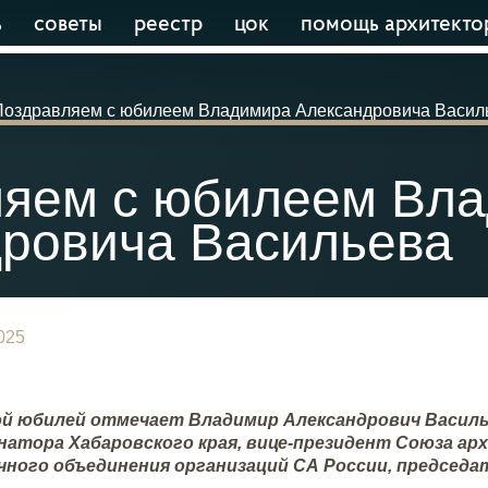
ь
советы
реестр
цок
помощь архитекто
Поздравляем с юбилеем Владимира Александровича Васил
ляем с юбилеем Вл
ровича Васильева
025
ой юбилей отмечает Владимир Александрович Василь
натора Хабаровского края, вице-президент Союза ар
ного объединения организаций СА России, председа