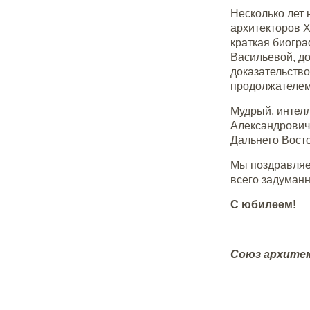
Несколько лет 
архитекторов Х
краткая биогра
Васильевой, д
доказательство
продолжателем
Мудрый, интелл
Александрович
Дальнего Восто
Мы поздравляем
всего задуманн
С юбилеем!
Союз архите