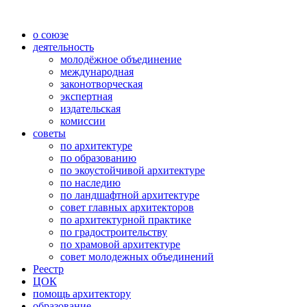
о союзе
деятельность
молодёжное объединение
международная
законотворческая
экспертная
издательская
комиссии
советы
по архитектуре
по образованию
по экоустойчивой архитектуре
по наследию
по ландшафтной архитектуре
совет главных архитекторов
по архитектурной практике
по градостроительству
по храмовой архитектуре
совет молодежных объединений
Реестр
ЦОК
помощь архитектору
образование