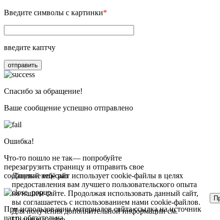
Введите символы с картинки
*
введите каптчу
отправить
Спасибо за обращение!
Ваше сообщение успешно отправлено
Ошибка!
Что-то пошло не так— попробуйте
перезагрузить страницу и отправить свое
Данный веб-сайт использует cookie-файлы в целях
сообщение ещё раз
предоставления вам лучшего пользовательского опыта
на нашем сайте. Продолжая использовать данный сайт,
П
вы соглашаетесь с использованием нами cookie-файлов.
При использовании материалов сайта ссылка на источник
Для получения дополнительной информации см.
uar.ru обязательна
Политика сайта
.