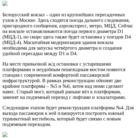
Белорусский вокзал – один из крупнейших пересадочных
узлов в Москве. Здесь сходятся поезда дальнего следования,
пригородного сообщения, аэроэкспресс, метро, МЦД. Сейчас
на вокзале останавливаются поезда первого диаметра D1
(МЦД-1), но скоро здесь также будет остановка у поездов D4
(МЦД-4). Масштабная модернизация здания вокзала
необходима для запуска четвёртого диаметра и создания
удобной пересадки между D1 и D4.
На месте привычной ж/д остановки с устаревшими
платформами и неудобным пешеходным мостом появится
станция с современной комфортной пассажирской
инфраструктурой. В рамках реконструкции обновят две
крайние платформы – №5 и №6, затем над ними сделают
навес. Старый мост, который раньше вёл к платформам,
заменят на подземный переход с лифтами и эскалаторами.
Следующим этапом будет реконструкция платформы №4. Для
выхода пассажиров к ней планируется построить южный
турникетный вестибюль, который будет связан с новым
подземным переходом.