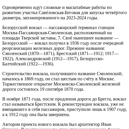
Одновременно идут сложные и масштабные работы по
развитию участка Савёловская-Беговая для запуска четвёртого
диаметра, запланированного на 2023-2024 годы.
Белорусский вокзал — пассажирский терминал станции
Москва-Пассажирская-Смоленская, расположенный на
площади Тверской заставы, 7. Своё нынешнее название —
Белорусский — вокзал получил в 1936 году после очередной
реорганизации железных дорог. Прежние названия:
Смоленский (1870—1871), Брестский (1871—1912; 1917—
1922), Александровский (1912—1917), Белорусско-
Балтийский (1922—1936).
Строительство вокзала, получившего название Смоленский,
началось в 1869 году, он стал шестым по счёту в Москве.
Торжественное открытие Московско-Смоленской железной
дороги состоялось 19 сентября 1870 года.
В ноябре 1871 года, после продления дороги до Бреста, вокзал
стал называться Брестским. К реконструкции вокзала, уже не
вмещавшего в себя пассажиров, приступили лишь в 1907 году,
а к 1912 году она была завершена.
Автором проекта нового вокзала был архитектор Иван