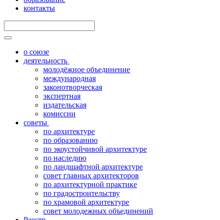
контакты
о союзе
деятельность
молодёжное объединение
международная
законотворческая
экспертная
издательская
комиссии
советы
по архитектуре
по образованию
по экоустойчивой архитектуре
по наследию
по ландшафтной архитектуре
совет главных архитекторов
по архитектурной практике
по градостроительству
по храмовой архитектуре
совет молодежных объединений
Реестр