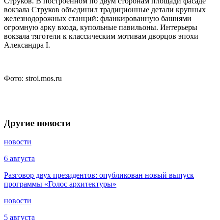
Струков. В построенном по двум сторонам площади фасаде
вокзала Струков объединил традиционные детали крупных
железнодорожных станций: фланкированную башнями
огромную арку входа, купольные павильоны. Интерьеры
вокзала тяготели к классическим мотивам дворцов эпохи
Александра I.
Фото: stroi.mos.ru
Другие новости
новости
6 августа
Разговор двух президентов: опубликован новый выпуск
программы «Голос архитектуры»
новости
5 августа