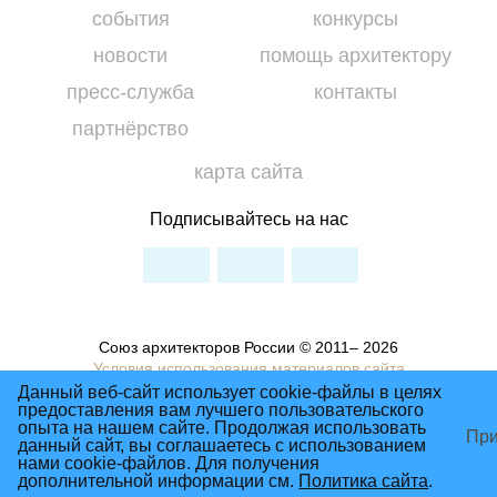
события
конкурсы
новости
помощь архитектору
пресс-служба
контакты
партнёрство
карта сайта
Подписывайтесь на нас
Союз архитекторов России © 2011– 2026
Условия использования материалов сайта
Данный веб-сайт использует cookie-файлы в целях
Политика Конфиденциальности
предоставления вам лучшего пользовательского
опыта на нашем сайте. Продолжая использовать
При
данный сайт, вы соглашаетесь с использованием
нами cookie-файлов. Для получения
сделано в студии Восхождение
дополнительной информации см.
Политика сайта
.