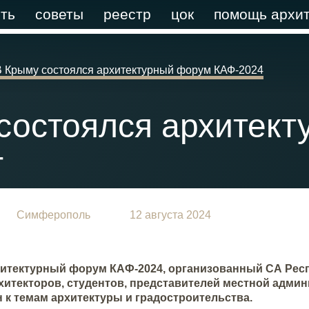
ть
советы
реестр
цок
помощь архит
В Крыму состоялся архитектурный форум КАФ-2024
состоялся архитек
4
Симферополь
12 августа 2024
итектурный форум КАФ-2024, организованный СА Респ
итекторов, студентов, представителей местной админис
 к темам архитектуры и градостроительства.