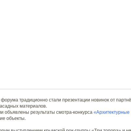
 форума традиционно стали презентации новинок от партнё
фасадных материалов.
и объявлены результаты смотра-конкурса
«Архитектурные 
ие объекты.
рум выступлением крымской рок-группы «Три топора» и 