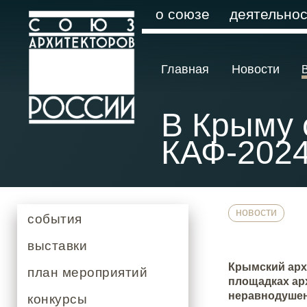
о союзе
деятельнос
Главная
Новости
В Крыму 
КАФ-202
новости
события
выставки
Крымский арх
план мероприятий
площадках арх
неравнодушен
конкурсы