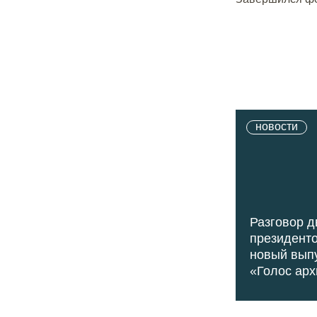
новости
Разговор д
президенто
новый вып
«Голос арх