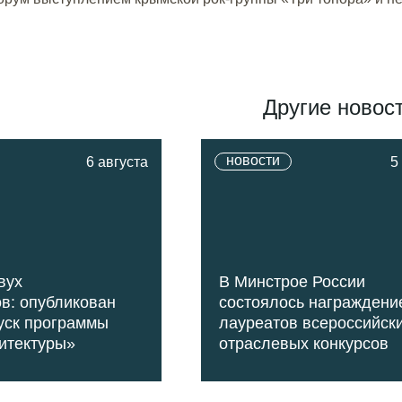
Другие новос
новости
6 августа
5
вух
В Минстрое России
в: опубликован
состоялось награждени
уск программы
лауреатов всероссийск
итектуры»
отраслевых конкурсов