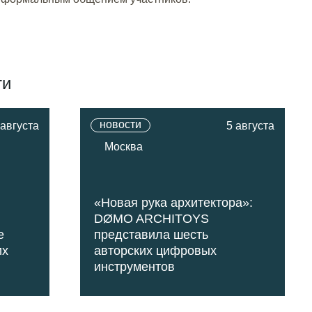
ти
новости
 августа
5 августа
Москва
«Новая рука архитектора»:
DØMO ARCHITOYS
е
представила шесть
их
авторских цифровых
инструментов