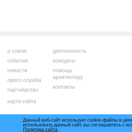
о союзе
деятельность
события
конкурсы
новости
помощь
архитектору
пресс-служба
контакты
партнёрство
карта сайта
Данный веб-сайт использует cookie-файлы в цел
использовать данный сайт, вы соглашаетесь с и
Условия использова
Союз архитекторов России © 2011– 2026
Политика сайта
.