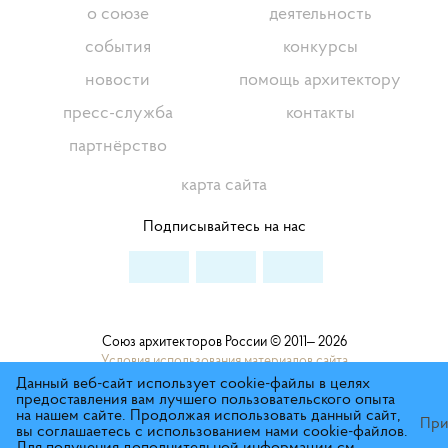
о союзе
деятельность
события
конкурсы
новости
помощь архитектору
пресс-служба
контакты
партнёрство
карта сайта
Подписывайтесь на нас
Союз архитекторов России © 2011– 2026
Условия использования материалов сайта
Данный веб-сайт использует cookie-файлы в целях
Политика Конфиденциальности
предоставления вам лучшего пользовательского опыта
на нашем сайте. Продолжая использовать данный сайт,
При
вы соглашаетесь с использованием нами cookie-файлов.
Для получения дополнительной информации см.
сделано в студии Восхождение