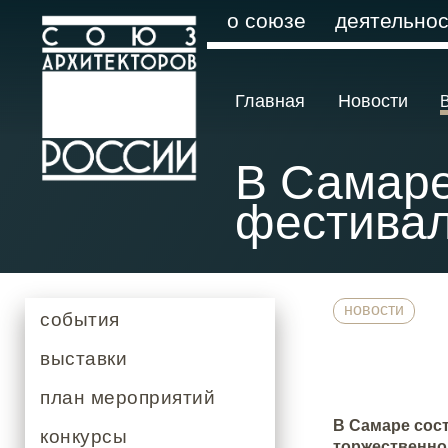
о союзе
деятельнос
Главная
Новости
В Самаре
фестивал
новости
события
выставки
план мероприятий
В Самаре сос
конкурсы
торжественно