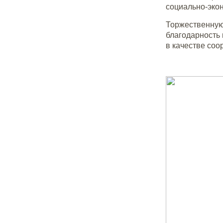
социально-экон
Торжественну
благодарность 
в качестве соо