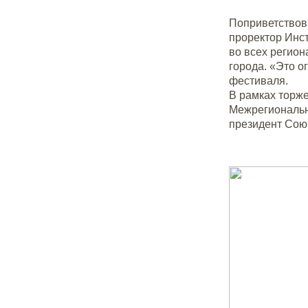
Поприветствов
проректор Инст
во всех регион
города. «Это о
фестиваля.
В рамках торж
Межрегиональн
президент Сою