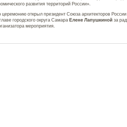
омического развития территорий России».
ю церемонию о
ткрыл президент Союза архитекторов Росси
главе городского округа Самара
Елене Лапушкиной
за ра
рганизатора мероприятия.