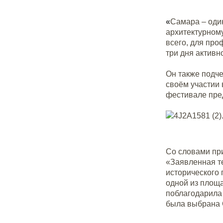
«
Самара
–
один
архитектурному
всего, для пр
три дня активн
Он также подче
своём участии 
фестивале пре
Со словами при
«Заявленная те
исторического 
одной из площа
поблагодарила 
была выбрана 