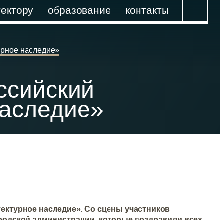
ектору
образование
контакты
урное наследие»
ссийский
наследие»
ектурное наследие». Со сцены участников
родской администрации, которые поздравили всех