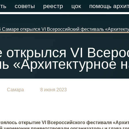
ть
советы
реестр
цок
помощь архит
В Самаре открылся VI Всероссийский фестиваль «Архитект
 открылся VI Всеро
ь «Архитектурное 
Самара
8 июня 2023
тоялось открытие VI Всероссийского фестиваля «Архит
й церемонии приветствовали организаторы и глава го