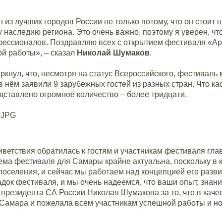
 из лучших городов России не только потому, что он стоит 
 наследию региона. Это очень важно, поэтому я уверен, ч
офессионалов. Поздравляю всех с открытием фестиваля
«Ар
ой работы»,
–
сказал
Николай Шумаков
.
ркнул, что, несмотря на статус
Всероссийского, фестиваль 
в нём заявили 9 зарубежных гостей из разных стран. Что кас
дставлено огромное количество
–
более тридцати.
ветствия обратилась к гостям и участникам фестиваля гла
ма фестиваля для Самары крайне актуальна, поскольку в к
поселения, и сейчас мы работаем над концепцией его разв
док фестиваля, и мы очень надеемся, что ваши опыт, знан
президента СА России Николая Шумакова за то, что в каче
Самара и пожелала всем участникам успешной работы и но