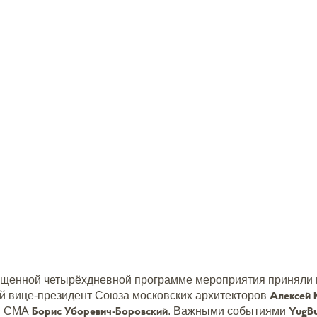
ыщенной четырёхдневной программе мероприятия приняли 
Алексей
ый вице-президент Союза московских архитекторов
Борис Уборевич-Боровский
YugB
ен СМА
. Важными событиями