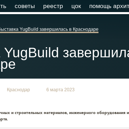
ть
советы
реестр
цок
помощь архит
Выставка YugBuild завершилась в Краснодаре
 YugBuild завершил
аре
Краснодар
6 марта 2023
чных и строительных материалов, инженерного оборудования и
арта.