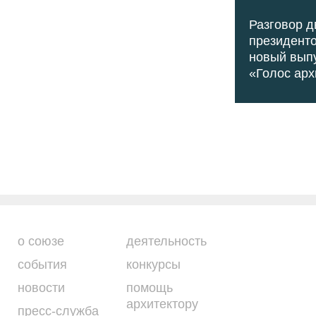
Разговор д
президенто
новый вып
«Голос арх
о союзе
деятельность
события
конкурсы
новости
помощь
архитектору
пресс-служба