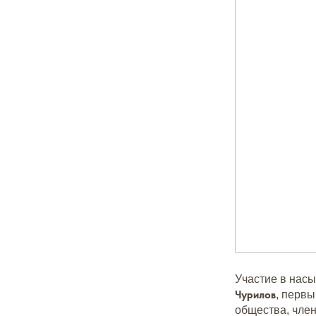
Участие в нас
Чурилов
, перв
общества, чл