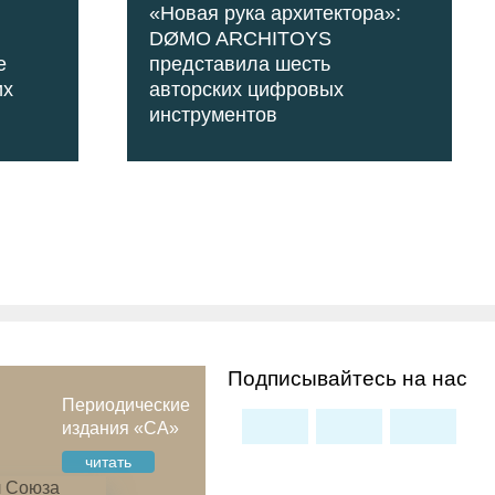
«Новая рука архитектора»:
DØMO ARCHITOYS
е
представила шесть
их
авторских цифровых
инструментов
Подписывайтесь на нас
Периодические
издания «СА»
читать