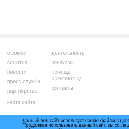
о союзе
деятельность
события
конкурсы
новости
помощь
архитектору
пресс-служба
контакты
партнёрство
карта сайта
Данный веб-сайт использует cookie-файлы в цел
Продолжая использовать данный сайт, вы согла
Условия использова
Союз архитекторов России © 2011– 2026