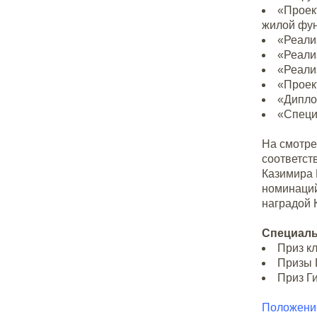
«Проек
жилой фу
«Реали
«Реали
«Реали
«Проект
«Дипло
«Специ
На смотре
соответст
Казимира 
номинаций
наградой 
Специаль
Приз к
Призы 
Приз Г
Положени