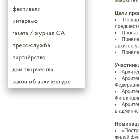
фестивали
Цели про
интервью
Поощре
предшеств
газета / журнал СА
Пропаг
Привле
пресс-служба
архитекту
Привле
партнёрство
Участник
дом творчества
Архите
Архите
закон об архитектуре
Федераци
Архите
Финляндии
Архите
в админис
Номинац
«Постр
жилой фу