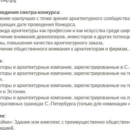
ведения смотра-конкурса:
ние наилучших с точки зрения архитектурного сообщества 
ующих дате проведения Конкурса.
анда архитектуры как профессии и как искусства среди ши
чение внимания девелоперов, инвесторов и других потенц
ры, повышение качества архитектурного заказа.
чение общественного внимания к архитекторам и фирмам, 
и:
кторы и архитектурные компании, зарегистрированные в С.
кторы и архитектурные компании, зарегистрированные на т
и.
кторы и архитектурные компании, зарегистрированные на т
 и Эстонии.
кторы и архитектурные компании, зарегистрированные на 
тративных границах С.-Петербурга (только для номинации 
ии:
ойки»: Здание или комплекс с преимущественно обществен
нкцией.