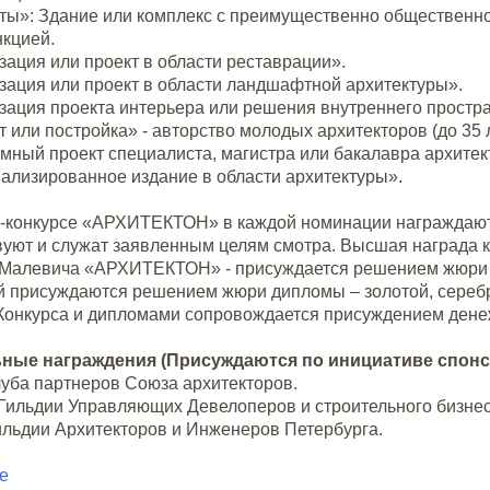
ты»: Здание или комплекс с преимущественно общественно
нкцией.
зация или проект в области реставрации».
зация или проект в области ландшафтной архитектуры».
зация проекта интерьера или решения внутреннего простр
 или постройка» - авторство молодых архитекторов (до 35 
мный проект специалиста, магистра или бакалавра архите
ализированное издание в области архитектуры».
-конкурсе «АРХИТЕКТОН» в каждой номинации награждают
вуют и служат заявленным целям смотра. Высшая награда 
Малевича «АРХИТЕКТОН» - присуждается решением жюри в 
 присуждаются решением жюри дипломы – золотой, сереб
Конкурса и дипломами сопровождается присуждением ден
ные награждения (Присуждаются по инициативе спонс
луба партнеров Союза архитекторов.
Гильдии Управляющих Девелоперов и строительного бизнес
ильдии Архитекторов и Инженеров Петербурга.
е