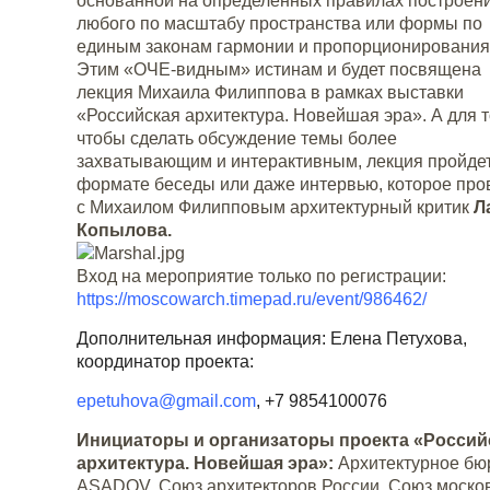
основанной на определенных правилах построен
любого по масштабу пространства или формы по
единым законам гармонии и пропорционирования
Этим «ОЧЕ-видным» истинам и будет посвящена
лекция Михаила Филиппова в рамках выставки
«Российская архитектура. Новейшая эра». А для т
чтобы сделать обсуждение темы более
захватывающим и интерактивным, лекция пройдет
формате беседы или даже интервью, которое про
с Михаилом Филипповым архитектурный критик
Л
Копылова.
Вход на мероприятие только по регистрации:
https://moscowarch.timepad.ru/event/986462/
Дополнительная информация: Елена Петухова,
координатор проекта:
epetuhova@gmail.com
, +7 9854100076
Инициаторы и организаторы проекта «Россий
архитектура. Новейшая эра»:
Архитектурное бю
ASADOV, Союз архитекторов России, Союз моско