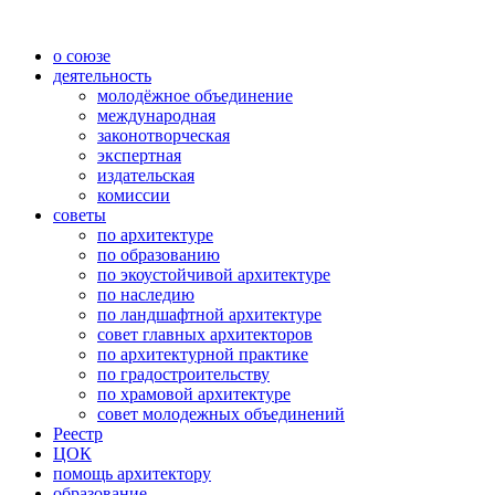
о союзе
деятельность
молодёжное объединение
международная
законотворческая
экспертная
издательская
комиссии
советы
по архитектуре
по образованию
по экоустойчивой архитектуре
по наследию
по ландшафтной архитектуре
совет главных архитекторов
по архитектурной практике
по градостроительству
по храмовой архитектуре
совет молодежных объединений
Реестр
ЦОК
помощь архитектору
образование