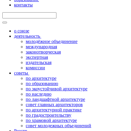
контакты
о союзе
деятельность
молодёжное объединение
международная
законотворческая
экспертная
издательская
комиссии
советы
по архитектуре
по образованию
по экоустойчивой архитектуре
по наследию
по ландшафтной архитектуре
совет главных архитекторов
по архитектурной практике
по градостроительству
по храмовой архитектуре
совет молодежных объединений
Реестр