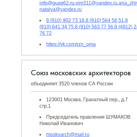
info@guag62.ru
,
vim311@yandex.ru
,
ana_zhi
natalya@yandex.ru
8 (910) 902 73 16
,
8 (910) 564 56 51
,
8
(910) 641 34 75
,
8 (910) 563 77 56
,
8 (4912) 2
76 72
https://vk.com/rzn_oma
Союз московских архитекторов
объединяет 3520 членов СА России
123001 Москва, Гранатный пер., д.7
стр.1
Председатель правления ШУМАКОВ
Николай Иванович
moskvarch@mail.ru