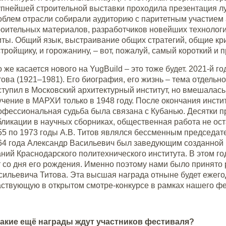
упнейшей строительной выставки проходила презентация л
облем отрасли собирали аудиторию с паритетным участием 
роительных материалов, разработчиков новейших технологи
иты. Общий язык, выстраивание общих стратегий, общие кри
стройщику, и горожанину, – вот, пожалуй, самый короткий и
о же касается нового на YugBuild – это тоже будет. 2021-й
това (1921–1981). Его биография, его жизнь – тема отдельн
ступил в Московский архитектурный институт, но вмешалась
учение в МАРХИ только в 1948 году. После окончания инстит
офессиональная судьба была связана с Кубанью. Десятки про
бликации в научных сборниках, общественная работа не оста
55 по 1973 годы А.В. Титов являлся бессменным председат
64 года Александр Васильевич был заведующим созданной
аний Краснодарского политехнического института. В этом год
т со дня его рождения. Именно поэтому нами было принято
сильевича Титова. Эта высшая награда отныне будет ежегод
аствующую в открытом смотре-конкурсе в рамках нашего ф
акие ещё награды ждут участников фестиваля?