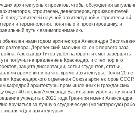
учших архитектурных проектов, чтобы обсуждения актуаль
архитекторов, строителей, девелоперов, производителей
й, представителей научной архитектурной и строительной
терии и терминология, понятные и проектировщику, и
 правильный путь к взаимопониманию.
 год объявлен нами годом архитектора Александра Васильеви
ого разговора. Деревенский мальчишка, он с первого раза
 война, Александр Титов ушёл на фронт и смог завершить
ута получил направление в Краснодар, и с тех пор его
ектов, защита диссертации, сотни студентов, статьи,
вляли времени ни на что, кроме архитектуры. Почти 20 лет,
елем Краснодарского отделения Союза архитекторов СССР.
 им кафедрой архитектуры промышленных и гражданских
у будет 40 лет, как Александр Васильевич ушёл из жизни и 
 решение учредить с 2021 года Гран-при имени Александра
но вручаться за лучшую студенческую (магистерскую) рабо
естиваля «Дни архитектуры».