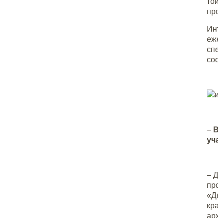
то
пр
Ин
еж
сп
со
–
В
уч
– 
пр
«Д
кр
ар