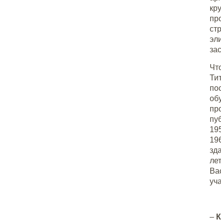
кр
пр
ст
эл
за
Чт
Ти
по
об
пр
пу
19
19
зд
ле
Ва
уч
–
К