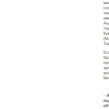
ма
со
те
им
Ан
Чу
Ку
(М
Та
Ес
Кр
пр
ар
кр
Ми
–
А
по
об