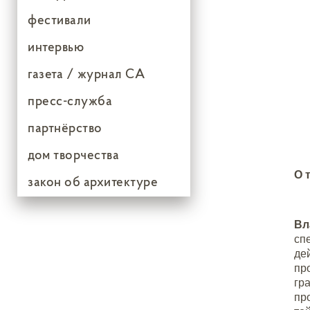
фестивали
интервью
газета / журнал СА
пресс-служба
партнёрство
дом творчества
О 
закон об архитектуре
Вл
сп
де
пр
гр
пр