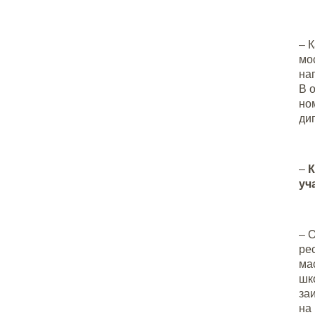
– 
мо
на
В 
но
ди
–
К
уч
– 
ре
ма
шк
за
на