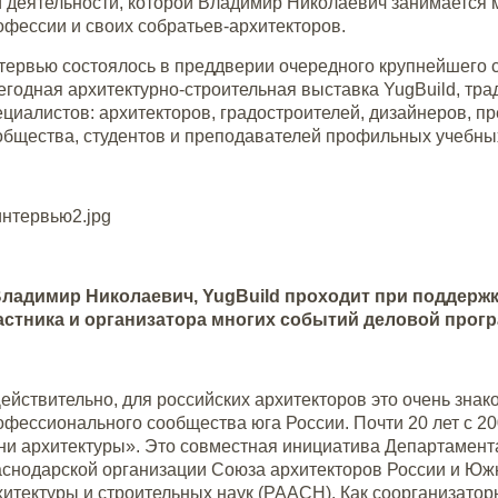
й деятельности, которой Владимир Николаевич занимается м
офессии и своих собратьев-архитекторов.
тервью состоялось в преддверии очередного крупнейшего 
егодная архитектурно-строительная выставка YugBuild, т
ециалистов: архитекторов, градостроителей, дизайнеров, п
общества, студентов и преподавателей профильных учебны
ладимир Николаевич, YugBuild проходит при поддержк
астника и организатора многих событий деловой прогр
Действительно, для российских архитекторов это очень зна
офессионального сообщества юга России. Почти 20 лет с 
ни архитектуры». Это совместная инициатива Департамента 
аснодарской организации Союза архитекторов России и Юж
хитектуры и строительных наук (РААСН). Как соорганизатор