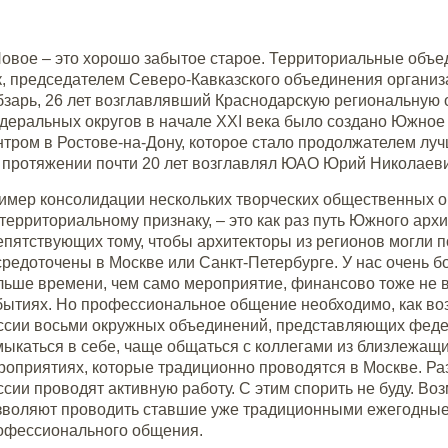
Новое – это хорошо забытое старое. Территориальные объе
к, председателем Северо-Кавказского объединения орган
бзарь, 26 лет возглавлявший Краснодарскую региональную
деральных округов в начале XXI века было создано Южное
нтром в Ростове-на-Дону, которое стало продолжателем лу
 протяжении почти 20 лет возглавлял ЮАО Юрий Николаеви
имер консолидации нескольких творческих общественных о
 территориальному признаку, – это как раз путь Южного арх
епятствующих тому, чтобы архитекторы из регионов могли п
средоточены в Москве или Санкт-Петербурге. У нас очень б
льше времени, чем само мероприятие, финансово тоже не в
бытиях. Но профессиональное общение необходимо, как воз
ссии восьми окружных объединений, представляющих феде
мыкаться в себе, чаще общаться с коллегами из близлежащих
роприятиях, которые традиционно проводятся в Москве. Ра
ссии проводят активную работу. С этим спорить не буду. В
зволяют проводить ставшие уже традиционными ежегодны
офессионального общения.