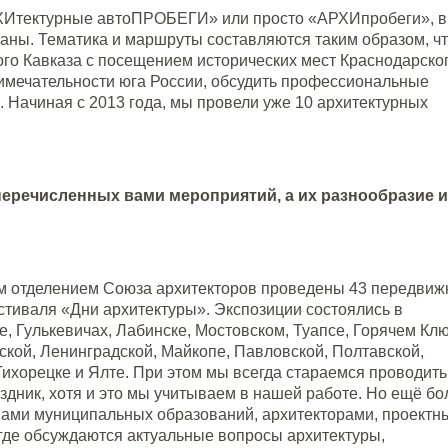
АРХИтектурные автоПРОБЕГИ» или просто «АРХИпробеги», в
раны. Тематика и маршруты составляются таким образом, ч
ого Кавказа с посещением исторических мест Краснодарско
римечательности юга России, обсудить профессиональные
 Начиная с 2013 года, мы провели уже 10 архитектурных
перечисленных вами мероприятий, а их разнообразие и
ным отделением Союза архитекторов проведены 43 передви
тиваля «Дни архитектуры». Экспозиции состоялись в
, Гулькевичах, Лабинске, Мостовском, Туапсе, Горячем Клю
ской, Ленинградской, Майкопе, Павловской, Полтавской,
ихорецке и Ялте. При этом мы всегда стараемся проводить
здник, хотя и это мы учитываем в нашей работе. Но ещё бо
главами муниципальных образований, архитекторами, проект
где обсуждаются актуальные вопросы архитектуры,