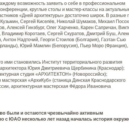
 каждому возможность заявить о себе в профессиональном
конференции, круглые столы и мастер-классы на актуальны
астников «Дней архитектуры» достаточно широк. В разные 
Кузьмин, Сергей Киселёв, Николай Шумаков, Михаил Посох
в, Алексей Гинзбург, Олег Харченко, Карен Сапричан, Викт
, Владимир Коротаев, Сергей Скуратов, Дмитрий Буш, Алек
, Антон Надточий, Георги Стоилов (Болгария), Гаэтан Сью
ерланды), Юрий Мамлин (Белорусия), Пьер Моро (Франция),
 то ими становились Институт территориального развития
м архитектора Юрия Дмитриевича Щербинина (Краснодар);
итектурная студия «АРХИТЕКТОН» (Новороссийск);
я мастерская «АрхиКуб» (станица Динская Краснодарского
оссии, архитектурная мастерская Фёдора Ивановича
тво были и остаются чрезвычайно активным
о с ЮАО несколько лет назад началась история окруж