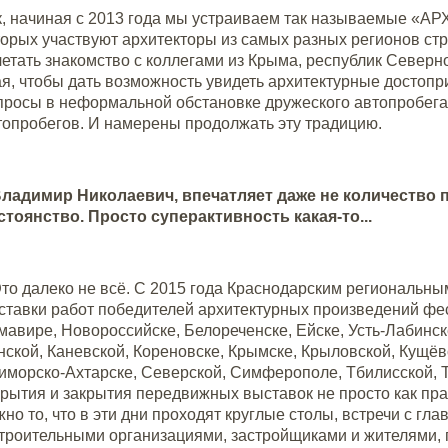
к, начиная с 2013 года мы устраиваем так называемые «
торых участвуют архитекторы из самых разных регионов ст
четать знакомство с коллегами из Крыма, республик Северн
ая, чтобы дать возможность увидеть архитектурные достоп
просы в неформальной обстановке дружеского автопробега.
топробегов. И намерены продолжать эту традицию.
ладимир Николаевич, впечатляет даже не количество 
стоянство. Просто суперактивность какая-то...
Это далеко не всё. С 2015 года Краснодарским региональ
ставки работ победителей архитектурных произведений фес
мавире, Новороссийске, Белореченске, Ейске, Усть-Лабинске
нской, Каневской, Кореновске, Крымске, Крыловской, Кущёв
иморско-Ахтарске, Северской, Симферополе, Тбилисской, Т
крытия и закрытия передвижных выставок не просто как пра
жно то, что в эти дни проходят круглые столы, встречи с 
строительными организациями, застройщиками и жителями, 