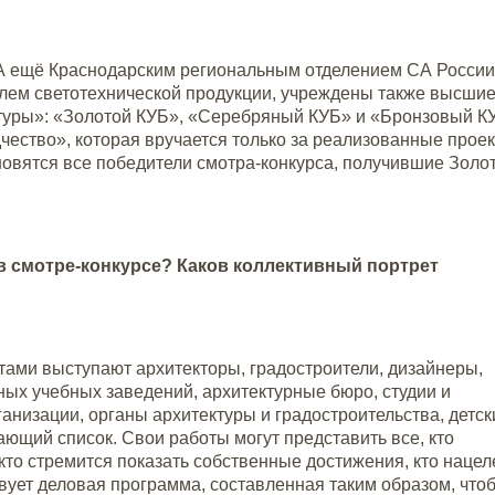
А ещё Краснодарским региональным отделением СА России
лем светотехнической продукции, учреждены также высши
туры»: «Золотой КУБ», «Серебряный КУБ» и «Бронзовый К
ество», которая вручается только за реализованные проек
овятся все победители смотра-конкурса, получившие Золо
 в смотре-конкурсе? Каков коллективный портрет
нтами выступают архитекторы, градостроители, дизайнеры,
ых учебных заведений, архитектурные бюро, студии и
анизации, органы архитектуры и градостроительства, детск
ющий список. Свои работы могут представить все, кто
кто стремится показать собственные достижения, кто нацел
ует деловая программа, составленная таким образом, что