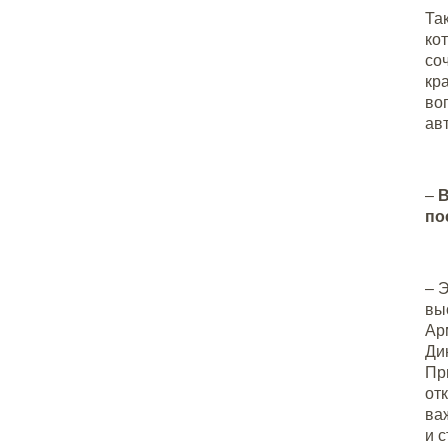
Та
ко
со
кр
во
ав
–
В
по
– 
вы
Ар
Ди
Пр
от
ва
и 