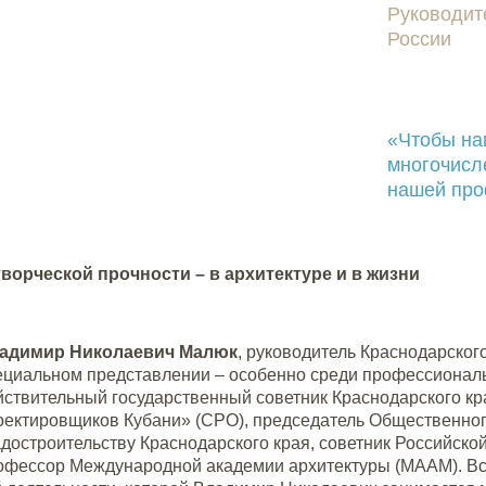
Руководит
России
«Чтобы на
многочисл
нашей проф
творческой прочности – в архитектуре и в жизни
адимир Николаевич Малюк
, руководитель Краснодарског
ециальном представлении – особенно среди профессиональ
йствительный государственный советник Краснодарского кр
оектировщиков Кубани» (СРО), председатель Общественного
адостроительству Краснодарского края, советник Российско
офессор Международной академии архитектуры (МААМ). Все