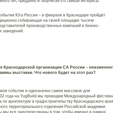
ного лет, преданно и творчески отстаивая интересы
события Юга России – в феврале в Краснодаре пройдёт
радиционно собирающая на своей площадке тысячи
редставителей производственных компаний и бизнес-
х заведений.
е Краснодарской организации СА России – неизменно
аммы выставки. Что нового будет на этот раз?
ковое событие и однозначно самое массовое для
2002 года на YugBuild мы проводим Международный фестива
по архитектуре и градостроительству Краснодарского края
ного территориального отделения Российской академии
ы мы все заинтересованы в том, чтобы именно в рамках