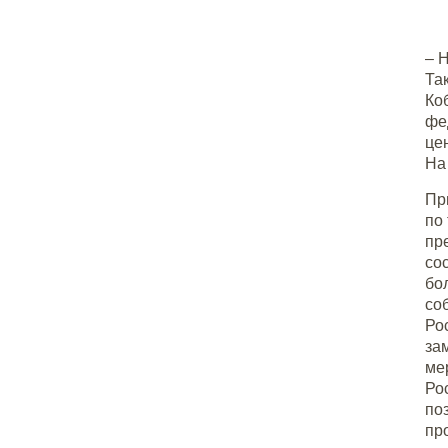
– 
Та
Ко
фе
це
На
Пр
по
пр
со
бо
со
Ро
за
ме
Ро
по
пр