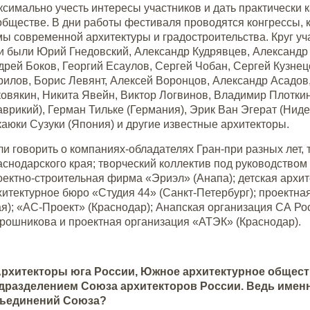
ксимально учесть интересы участников и дать практически
обществе. В дни работы фестиваля проводятся конгрессы, 
мы современной архитектуры и градостроительства. Круг уч
и были Юрий Гнедовский, Александр Кудрявцев, Александр 
дрей Боков, Георгий Есаулов, Сергей Чобан, Сергей Кузнецо
рилов, Борис Левянт, Алексей Воронцов, Александр Асадов
ковякин, Никита Явейн, Виктор Логвинов, Владимир Плоткин
аврикий), Герман Тильке (Германия), Эрик Ван Эгерат (Нид
каюки Сузуки (Япония) и другие известные архитекторы.
ли говорить о компаниях-обладателях Гран-при разных лет,
аснодарского края; творческий коллектив под руководство
оектно-строительная фирма «Эриэл» (Анапа); детская арх
хитектурное бюро «Студия 44» (Санкт-Петербург); проектна
ая); «АС-Проект» (Краснодар); Анапская организация СА Р
рошникова и проектная организация «АТЭК» (Краснодар).
рхитекторы юга России, Южное архитектурное общес
дразделением Союза архитекторов России. Ведь именн
ъединений Союза?