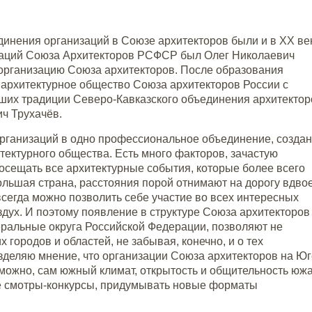
динения организаций в Союзе архитекторов были и в XX ве
изаций Союза Архитекторов РСФСР был Олег Николаевич
 организацию Союза архитекторов. После образования
 архитектурное общество Союза архитекторов России с
чших традиции Северо-Кавказского объединения архитектор
ч Трухачёв.
рганизаций в одно профессиональное объединение, созда
итектурного общества. Есть много факторов, зачастую
осещать все архитектурные события, которые более всего
ольшая страна, расстояния порой отнимают на дорогу вдво
сегда можно позволить себе участие во всех интересных
дух. И поэтому появление в структуре Союза архитекторов
ральные округа Российской Федерации, позволяют не
 городов и областей, не забывая, конечно, и о тех
зделяю мнение, что организации Союза архитекторов на Юг
озможно, сам южный климат, открытость и общительность юж
е смотры-конкурсы, придумывать новые форматы