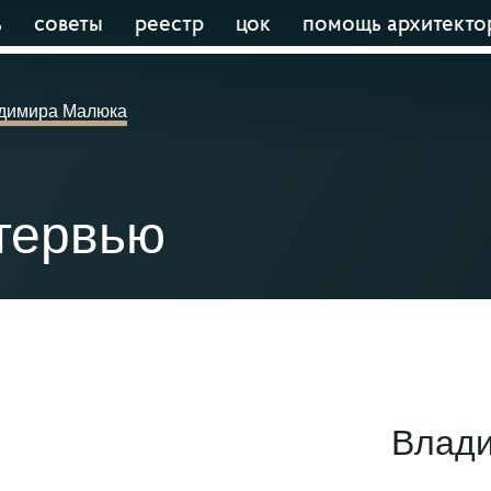
ь
советы
реестр
цок
помощь архитекто
димира Малюка
тервью
Влад