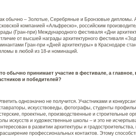
Как обычно – Золотые, Серебряные и Бронзовые дипломы. 
сковской компанией «Альфреско», российским производите
грады (Гран-при) Международного фестиваля «Дни архитек
отличие от высшей награды архитектурного фестиваля «Зодч
минантами Гран-при «Дней архитектуры» в Краснодаре стан
пломы в любой из 18-и номинаций.
то обычно принимает участие в фестивале, а главное,
астников и победителей?
Ответить однозначно не получится. Участниками и конкурса
ставраторы, искусствоведы, фотографы, студенты профильн
стерские, проектные, производственные и строительные орг
олы искусств и художественные школы – и это не исчерпыва
интересован в развитии архитектуры и градостроительства, 
 расширение профессиональных контактов. Этому способств