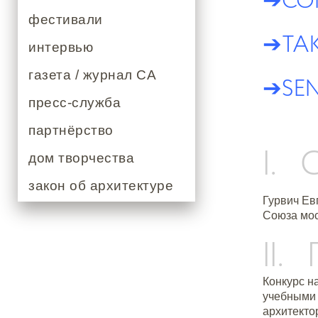
фестивали
➔
TAK
интервью
газета / журнал СА
➔
SE
пресс-служба
партнёрство
I.
дом творчества
закон об архитектуре
Гурвич Ев
Союза мос
II
Конкурс н
учебными 
архитекто