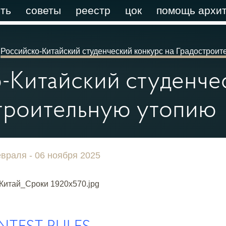
ть
советы
реестр
цок
помощь архит
Российско-Китайский студенческий конкурс на Градострои
-Китайский студенче
строительную утопию
враля - 06 ноября 2025
NTEST RULES