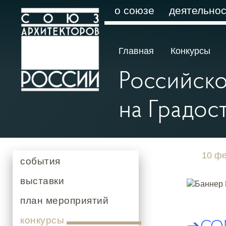
о союзе
деятельнос
Главная
Конкурсы
Российско
на Градо
10 фе
события
выставки
план мероприятий
конкурсы
➔
CO