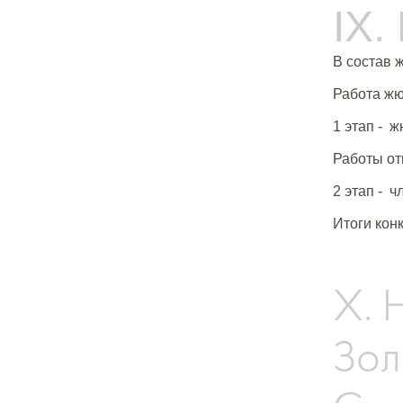
IX
В состав 
Работа жю
1 этап - 
Работы от
2 этап - 
Итоги кон
X.
Зол