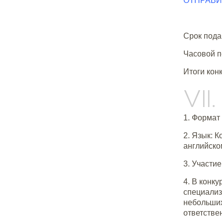
ОТПРАВИ
Срок подач
Часовой п
Итоги конк
VI
1. Формат
2. Язык: 
английско
3. Участи
4. В конк
специализ
небольших
ответстве