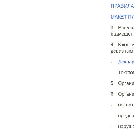
ПРАВИЛА 
МАКЕТ ПЛ
3. В целя
размещенн
4. К конк
девизным 
-
Деклар
- Текстов
5. Органи
6. Органи
- несоотв
- предна
- нарушен