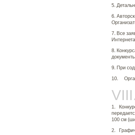
5. Деталь
6. Авторс
Организат
7. Все за
Интернета
8. Конкур
документы
9. При со
10. Орган
VI
1. Конкур
передает
100 см (ш
2. Графич