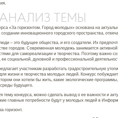
ия.
. АНАЛИЗ ТЕМЫ
урса «За горизонтом. Город молодых» основана на актуал
– создании инновационного городского пространства, отве
юди – это будущее общества, и его создатели. Их предпоч
стве городов. Современная молодежь занимается активной 
тями для самореализации и творчества. Поэтому важно соз
 ее социальной, духовной и профессиональной деятельнос
редлагает участникам разработать градостроительную утопию
для жизни и творчества молодых людей. Конкурс побуждает
котором они хотели бы жить, какие экологические программы
 среды будущего.
я тему конкурса, можно сделать вывод о ее важности и акт
акие главные потребности будут у молодых людей в Инфор
а горизонт.