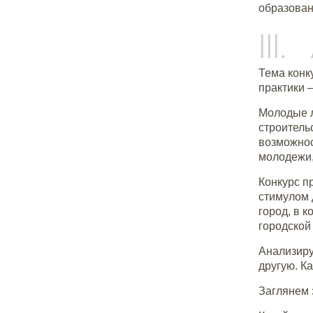
образован
III
Тема конк
практики 
Молодые л
строитель
возможнос
молодежи,
Конкурс п
стимулом 
город, в 
городской
Анализиру
другую. К
Заглянем з