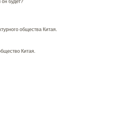
 он будет?
ктурного общества Китая.
общество Китая.