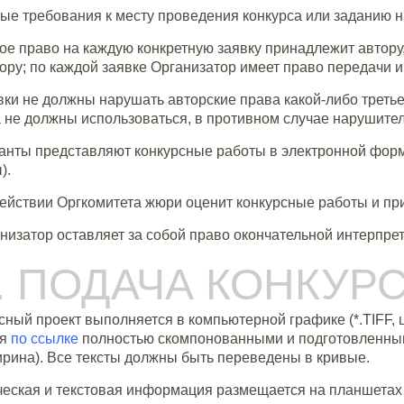
ные требования к месту проведения конкурса или заданию н
кое право на каждую конкретную заявку принадлежит автору
ору; по каждой заявке Организатор имеет право передачи 
явки не должны нарушать авторские права какой-либо треть
 не должны использоваться, в противном случае нарушител
санты представляют конкурсные работы в электронной форм
).
действии Оргкомитета жюри оценит конкурсные работы и пр
изатор оставляет за собой право окончательной интерпрет
II. ПОДАЧА КОНКУ
сный проект выполняется в компьютерной графике (*.TIFF, ц
ся
по ссылке
полностью скомпонованными и подготовленным
ирина). Все тексты должны быть переведены в кривые.
еская и текстовая информация размещается на планшетах 