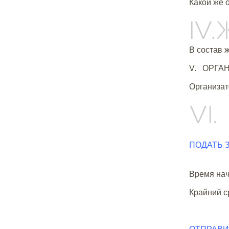
Какой же 
IV
В состав 
V. ОРГА
Организат
VI
ПОДАТЬ 
Время нач
Крайний ср