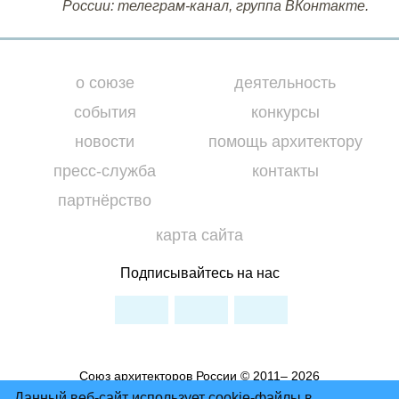
России: телеграм-канал, группа ВКонтакте.
о союзе
деятельность
события
конкурсы
новости
помощь архитектору
пресс-служба
контакты
партнёрство
карта сайта
Подписывайтесь на нас
Союз архитекторов России © 2011– 2026
Условия использования материалов сайта
Данный веб-сайт использует cookie-файлы в