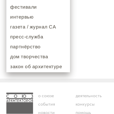
фестивали
интервью
газета / журнал СА
пресс-служба
партнёрство
дом творчества
закон об архитектуре
о союзе
деятельность
события
конкурсы
новости
помощь