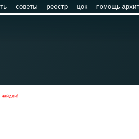
ть
советы
реестр
цок
помощь архит
 найден!