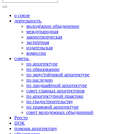
о союзе
деятельность
молодёжное объединение
международная
законотворческая
экспертная
издательская
комиссии
советы
по архитектуре
по образованию
по экоустойчивой архитектуре
по наследию
по ландшафтной архитектуре
совет главных архитекторов
по архитектурной практике
по градостроительству
по храмовой архитектуре
совет молодежных объединений
Реестр
ЦОК
помощь архитектору
образование