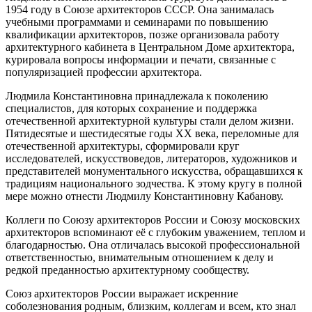
1954 году в Союзе архитекторов СССР. Она занималась
учебными программами и семинарами по повышению
квалификации архитекторов, позже организовала работу
архитектурного кабинета в Центральном Доме архитектора,
курировала вопросы информации и печати, связанные с
популяризацией профессии архитектора.
Людмила Константиновна принадлежала к поколению
специалистов, для которых сохранение и поддержка
отечественной архитектурной культуры стали делом жизни.
Пятидесятые и шестидесятые годы XX века, переломные для
отечественной архитектуры, сформировали круг
исследователей, искусствоведов, литераторов, художников и
представителей монументального искусства, обращавшихся к
традициям национального зодчества. К этому кругу в полной
мере можно отнести Людмилу Константиновну Кабанову.
Коллеги по Союзу архитекторов России и Союзу московских
архитекторов вспоминают её с глубоким уважением, теплом и
благодарностью. Она отличалась высокой профессиональной
ответственностью, внимательным отношением к делу и
редкой преданностью архитектурному сообществу.
Союз архитекторов России выражает искренние
соболезнования родным, близким, коллегам и всем, кто знал