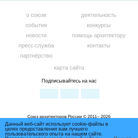
о союзе
деятельность
события
конкурсы
новости
помощь архитектору
пресс-служба
контакты
партнёрство
карта сайта
Подписывайтесь на нас
Союз архитекторов России © 2011– 2026
Условия использования материалов сайта
Данный веб-сайт использует cookie-файлы в
целях предоставления вам лучшего
Политика Конфиденциальности
пользовательского опыта на нашем сайте.