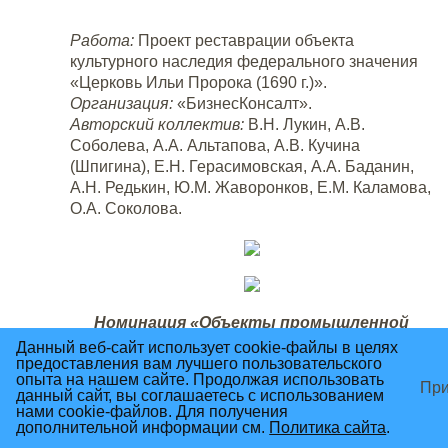
Работа:
Проект реставрации объекта
культурного наследия федерального значения
«Церковь Ильи Пророка (1690 г.)».
Организация:
«БизнесКонсалт».
Авторский коллектив:
В.Н. Лукин, А.В.
Соболева, А.А. Альтапова, А.В. Кучина
(Шпигина), Е.Н. Герасимовская, А.А. Баданин,
А.Н. Редькин, Ю.М. Жаворонков, Е.М. Каламова,
О.А. Соколова.
Номинация «Объекты промышленной
архитектуры»
Данный веб-сайт использует cookie-файлы в целях
предоставления вам лучшего пользовательского
Золотой диплом
опыта на нашем сайте. Продолжая использовать
При
данный сайт, вы соглашаетесь с использованием
нами cookie-файлов. Для получения
Работа:
Шлюз №1 (Святого Сергия)
дополнительной информации см.
Политика сайта
.
Мариинской водной системы. Реставрация и