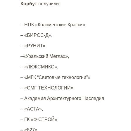
Корбут
получили:
– НПК «Коломенские Краски»,
– «БИРСС-Д»,
– «РУНИТ»,
–«Уральский Метлах»,
– «ЛЮКСМИКС»,
– «МГК “Световые технологии”»,
– «СМГ ТЕХНОЛОГИИ»,
– Академия Архитектурного Наследия
– «АСТА»,
– ГК «Ф-СТРОЙ»
– «827».