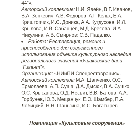
44”».
Авторский коллектив:
Н.И. Явейн, В.Г. Иванов,
В.А. Зенкевич, А.В. Федоров, А.Г. Кельх, Е.А.
Криштопчик, И.С. Доника, А.А. Кутдусова, И.Л.
Крылова, И.В. Сабанцев, М.Д. Кресова, И.А.
Никулина, А.В. Смирнов; С.В. Падалко.
Работа:
Реставрация, ремонт и
приспособление для современного
использования объекта культурного наследия
регионального значения «Ушаковские бани
“Гигант”».
Организация:
«НИиПИ Спецреставрация».
Авторский коллектив:
М.А. Шапченко, О.С.
Ермолаева, А.П. Суша, Д.А. Дысюк, В.А. Сушко,
О.С. Крысанова, О.Д. Несвит, В.В. Батова, А.А.
Горбунев, Ю.В. Мещанчук, Е.О. Шамбер, П.А.
Лобицкий, Н.Н. Шаньгина, И.С. Богатырев.
Номинация «Культовые сооружения»