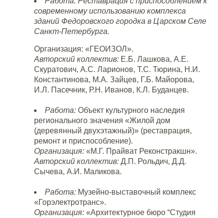
Работа:
Реставрация с приспособлением к
современному использованию комплекса
зданий Федоровского городка в Царском Селе
Санкт-Петербурга.
Организация: «ГЕОИЗОЛ».
Авторский коллектив:
Е.Б. Лашкова, А.Е.
Скуратович, А.С. Ларионов, Т.С. Тюрина, Н.И.
Константинова, М.А. Зайцев, Г.Б. Майорова,
И.Л. Пасечник, Р.Н. Иванов, К.Л. Буданцев.
Работа:
Объект культурного наследия
регионального значения «Жилой дом
(деревянный двухэтажный)» (реставрация,
ремонт и приспособление).
Организация:
«М.Г. Прайват Реконстракшн».
Авторский коллектив:
Д.П. Рольдич, Д.Д.
Сычева, А.И. Маликова.
Работа:
Музейно-выставочный комплекс
«Горэлектротранс».
Организация:
«Архитектурное бюро “Студия