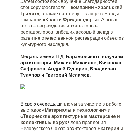
Затем состоялось вручение благодарностей
спонсору фестиваля –
компании «Уральский
Гранит»
, а также партнёру – в лице команды
компании
«Краски Фридлендеръ»
. А после
этого – награждение архитекторов-
реставраторов, внёсших весомый вклад в
развитие отечественной реставрации объектов
культурного наследия.
М
едаль имени П.Д. Барановского получили
архитекторы: Михаил Михайлов, Вячеслав
Сафронов, Андрей Суворин, Владислав
Тулупов и Григорий Меламед.
В свою очередь, д
ипломы за участие в работе
выставок
«Материалы и технологии»
и
«Творческие архитектурные мастерские и
коллективы» из рук
члена правления
Белорусского Союза архитекторов
Екатерины