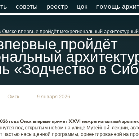
ть
советы
реестр
цок
помощь архит
В Омске впервые пройдёт межрегиональный архитектурный
впервые пройдёт
нальный архитекту
ь «Зодчество в Си
Омск
9 января 2026
 2026 года Омск впервые примет XXVI межрегиональный архитек
нутся под открытым небом на улице Музейной: лекции, авт
ут частью насыщенной программы, ориентированной на проф