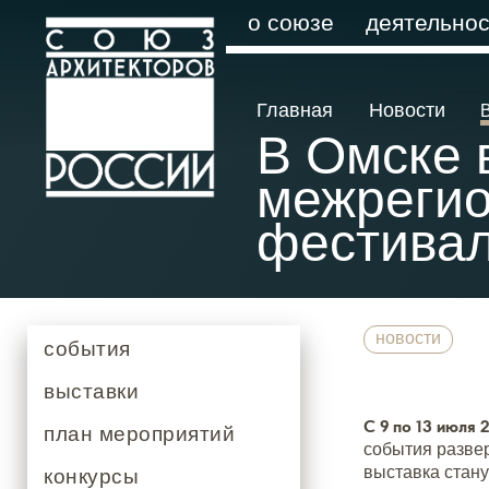
о союзе
деятельнос
Главная
Новости
В Омске 
межрегио
фестивал
новости
события
выставки
С 9 по 13 июля
план мероприятий
события развер
выставка стан
конкурсы