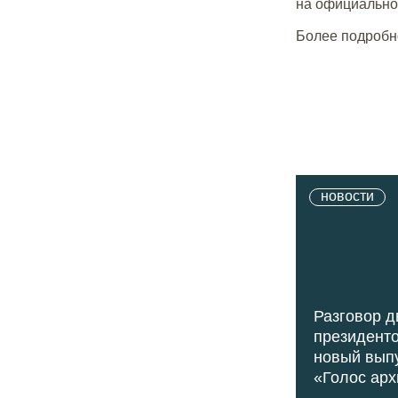
на официально
Более подробн
новости
Разговор д
президенто
новый вып
«Голос арх