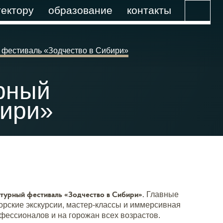
ектору
образование
контакты
 фестиваль «Зодчество в Сибири»
рный
бири»
турный фестиваль «Зодчество в Сибири».
Главные
орские экскурсии, мастер-классы и иммерсивная
ессионалов и на горожан всех возрастов.