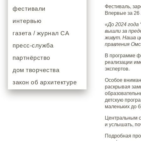
Фестиваль, зар
фестивали
Впервые за 26 
интервью
«До 2024 года
вышли за пред
газета / журнал СА
живут. Наша ц
правления Омс
пресс-служба
В программе фе
партнёрство
реализации име
экспертов.
дом творчества
Особое вниман
закон об архитектуре
раскрывая зам
образовательн
детскую прогр
маленьких до 
Центральным со
и услышать, по
Подробная про