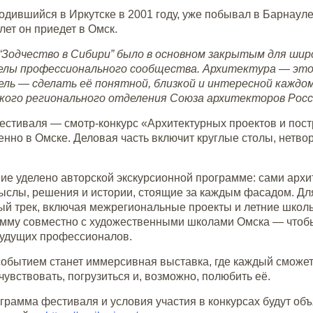
одившийся в Иркутске в 2001 году, уже побывал в Барнауле
лет он приедет в Омск.
 “Зодчество в Сибири” было в основном закрытым для шир
елы профессионального сообщества. Архитектура — это не
ель — сделать её понятной, близкой и интересной каждо
кого регионального отделения Союза архитекторов Росс
стиваля — смотр-конкурс «Архитектурных проектов и пост
нно в Омске. Деловая часть включит круглые столы, нетво
ие уделено авторской экскурсионной программе: сами архи
ыслы, решения и истории, стоящие за каждым фасадом. Для
ый трек, включая межрегиональные проекты и летние школы
амму совместно с художественными школами Омска — чтоб
будущих профессионалов.
бытием станет иммерсивная выставка, где каждый сможет «
чувствовать, погрузиться и, возможно, полюбить её.
грамма фестиваля и условия участия в конкурсах будут о