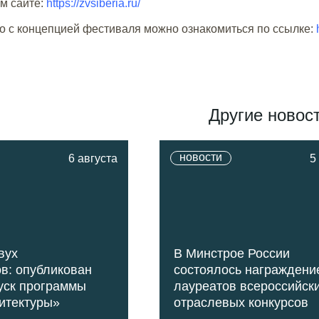
м сайте:
https://zvsiberia.ru/
о с концепцией фестиваля можно ознакомиться по ссылке:
Другие новос
новости
6 августа
5
вух
В Минстрое России
в: опубликован
состоялось награждени
уск программы
лауреатов всероссийск
итектуры»
отраслевых конкурсов