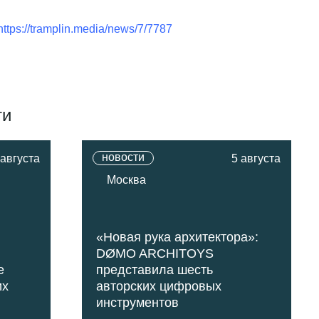
https://tramplin.media/news/7/7787
ти
новости
 августа
5 августа
Москва
«Новая рука архитектора»:
DØMO ARCHITOYS
е
представила шесть
их
авторских цифровых
инструментов