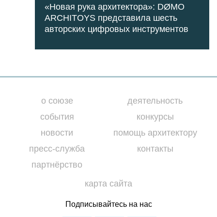
«Новая рука архитектора»: DØMO
ARCHITOYS представила шесть
авторских цифровых инструментов
о союзе
деятельность
события
конкурсы
новости
помощь архитектору
пресс-служба
контакты
партнёрство
карта сайта
Подписывайтесь на нас