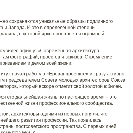
ежно сохраняются уникальные образцы подлинного
а и Запада. И это в определённой степени
аляна, в которой ярко проявляется огромный
чик увидел афишу: «Современная архитектура
там фотографий, проектов и эскизов. Стремление
 призванием и делом всей жизни.
итут, начал работу в «Ереванпроепкте» и сразу активно
ным председателем Совета молодых архитекторов Союза
кторов, который вскоре отметит свой золотой юбилей.
 вся его дальнейшая жизнь по настоящее время – это
бщественной жизни профессионального сообщества.
стои, архитекторы одними из первых поняли, что
льнейшего развития профессии. Так появилась
траны постсоветского пространства. С первых дней
 комитета МАСА.