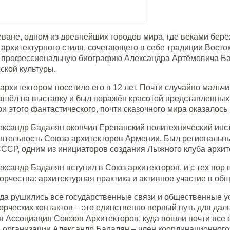
еване, одном из древнейших городов мира, где веками бер
архитектурного стиля, сочетающего в себе традиции Восток
профессиональную биографию Александра Артёмовича Бад
ской культуры.
архитектором посетило его в 12 лет. Почти случайно маль
ашёл на выставку и был поражён красотой представленных 
ри этого фантастического, почти сказочного мира оказалось
ександр Бадалян окончил Ереванский политехнический инст
еятельность Союза архитекторов Армении. Был региональ
ССР, одним из инициаторов создания Лыжного клуба архите
ександр Бадалян вступил в Союз архитекторов, и с тех пор
орчества: архитектурная практика и активное участие в о
огда рушились все государственные связи и общественные у
орческих контактов – это единственно верный путь для да
 Ассоциация Союзов Архитекторов, куда вошли почти все с
 организации Александр Бадалян – член координационного