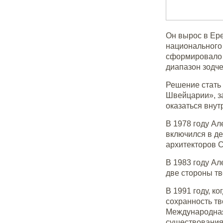
Он вырос в Ер
национального 
сформировало 
диапазон зодче
Решение стать 
Швейцарии», з
оказаться внут
В 1978 году Ал
включился в д
архитекторов С
В 1983 году Ал
две стороны тв
В 1991 году, к
сохранность тв
Международная
существования