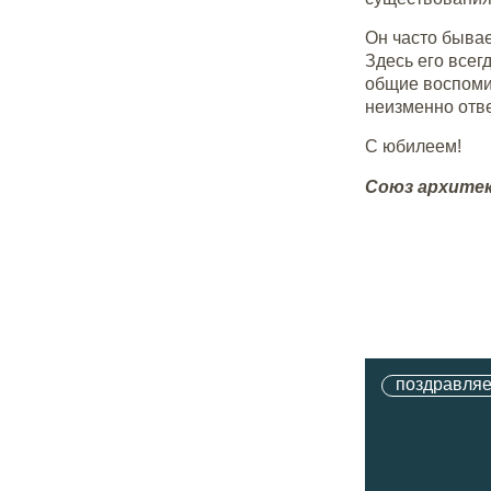
Он часто бывае
Здесь его всег
общие воспомин
неизменно отв
С юбилеем!
Союз архите
поздравля