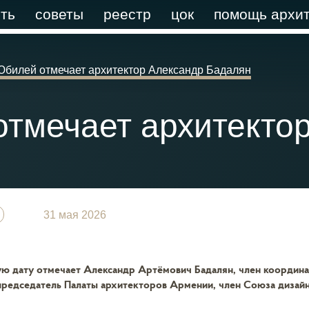
ть
советы
реестр
цок
помощь архит
Юбилей отмечает архитектор Александр Бадалян
тмечает архитекто
31 мая 2026
ую дату отмечает Александр Артёмович Бадалян, член коорди
редседатель Палаты архитекторов Армении, член Союза дизайн