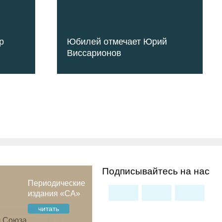
р
Юбилей отмечает Юрий
Виссарионов
Подписывайтесь на нас
Периодические
издания «СА»
читать