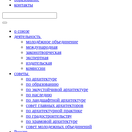
контакты
о союзе
деятельность
молодёжное объединение
международная
законотворческая
экспертная
издательская
комиссии
советы
по архитектуре
по образованию
по экоустойчивой архитектуре
по наследию
по ландшафтной архитектуре
совет главных архитекторов
по архитектурной практике
по градостроительству
по храмовой архитектуре
совет молодежных объединений
Реестр