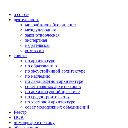
о союзе
деятельность
молодёжное объединение
международная
законотворческая
экспертная
издательская
комиссии
советы
по архитектуре
по образованию
по экоустойчивой архитектуре
по наследию
по ландшафтной архитектуре
совет главных архитекторов
по архитектурной практике
по градостроительству
по храмовой архитектуре
совет молодежных объединений
Реестр
ЦОК
помощь архитектору
образование