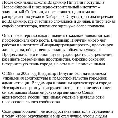
После окончания школы Владимир Пичугин поступил в
Новосибирский инженерно-строительный институт –
знаменитый Сибстрин, а после защиты диплома по
распределению уехал в Хабаровск. Спустя три года переехал
во Владимир, где счастливо сложилась и личная, и творческая
судьба архитектора, живущего здесь уже более полувека.
Опыт и мастерство накапливались с каждым новым витком
профессионального роста. Владимир Пичугин много лет
работал в институте «Владимиргражданпроект», проектируя
жилые дома, общественные здания, объекты культуры.
Профессионализм и опыт, чутьё градостроителя, стремление
развивать современные пространства, бережно сохраняя
историческую ткань города, не остались незамеченными.
С 1988 по 2002 год Владимир Пичугин был начальником
Управления архитектуры и градостроительства городской
администрации Владимира и главным архитектором города.
Невзирая на огромную загруженность, в течение десяти лет
он возглавлял Владимирскую организацию Союза
архитекторов России, принимая участие в деятельности
профессионального сообщества.
Солидный юбилей – не повод останавливаться в стремлении
к тому, чтобы окружающий мир стал лучше, чтобы людям